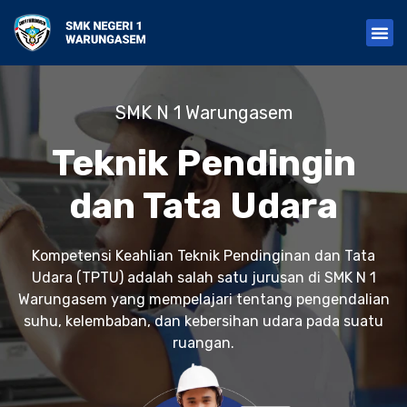
S
k
i
p
t
o
SMK N 1 Warungasem
c
o
n
Teknik Pendingin
t
e
dan Tata Udara
n
t
Kompetensi Keahlian Teknik Pendinginan dan Tata
Udara (TPTU) adalah salah satu jurusan di SMK N 1
Warungasem yang mempelajari tentang pengendalian
suhu, kelembaban, dan kebersihan udara pada suatu
ruangan.