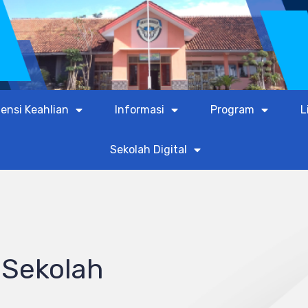
ensi Keahlian
Informasi
Program
L
Sekolah Digital
 Sekolah