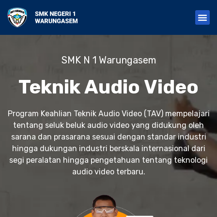
S
k
i
p
t
o
SMK N 1 Warungasem
c
o
n
Teknik Audio Video
t
e
n
Program Keahlian Teknik Audio Video (TAV) mempelajari
t
tentang seluk beluk audio video yang didukung oleh
sarana dan prasarana sesuai dengan standar industri
hingga dukungan industri berskala internasional dari
segi peralatan hingga pengetahuan tentang teknologi
audio video terbaru.