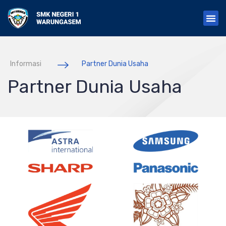
S
k
i
p
t
o
Informasi
Partner Dunia Usaha
c
o
Partner Dunia Usaha
n
t
e
n
t