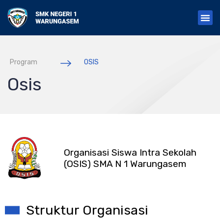
S
k
i
p
t
o
Program
OSIS
c
o
Osis
n
t
e
n
t
Organisasi Siswa Intra Sekolah
(OSIS) SMA N 1 Warungasem
Struktur Organisasi