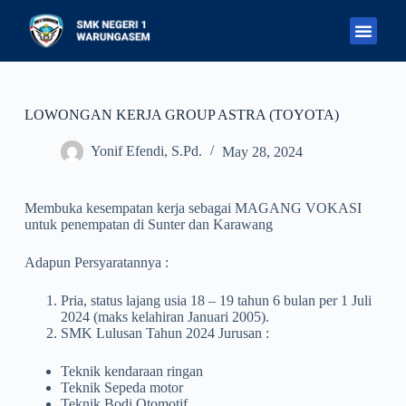
S
k
i
p
t
o
c
LOWONGAN KERJA GROUP ASTRA (TOYOTA)
o
n
Yonif Efendi, S.Pd.
May 28, 2024
t
e
n
Membuka kesempatan kerja sebagai MAGANG VOKASI
t
untuk penempatan di Sunter dan Karawang
Adapun Persyaratannya :
Pria, status lajang usia 18 – 19 tahun 6 bulan per 1 Juli
2024 (maks kelahiran Januari 2005).
SMK Lulusan Tahun 2024 Jurusan :
Teknik kendaraan ringan
Teknik Sepeda motor
Teknik Bodi Otomotif